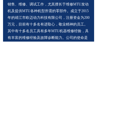
销售、维修、调试工作，尤其擅长于维修MTU发动
机及提供MTU各种机型所需的零部件。成立于2015
年的靖江市欧迈动力科技有限公司，注册资金为200
万元，目前有十多名有进取心，敬业精神的员工。
其中有十多名员工具有多年MTU机器维修经验，具
有丰富的维修经验及故障诊断能力。公司的使命是
为用户和合作伙伴提供优质的产品、一流的服务。
新闻中心
News Center
性能巨兽，乘风破浪丨mtu 1163系列发动机为日本高速渡轮提供强劲动力
日本运输公司JR九州高速船公司将在
他们的船队中增加一艘新船：三体Qu
een Beetle号将于2021年中开始投入
2023-10-27
710
넶
使用。它会定期往返于日本福冈和韩
国釜山之间，而且还计划在2021年夏
骏业日新！安特优售后服务中心仓库再升级
季东京奥运会期间运送乘客。这艘83
2021年1月5日，安特优售后服务中心
米长的快速渡轮由澳大利亚Austal建
仓库举行了盛大的开业典礼，罗罗动