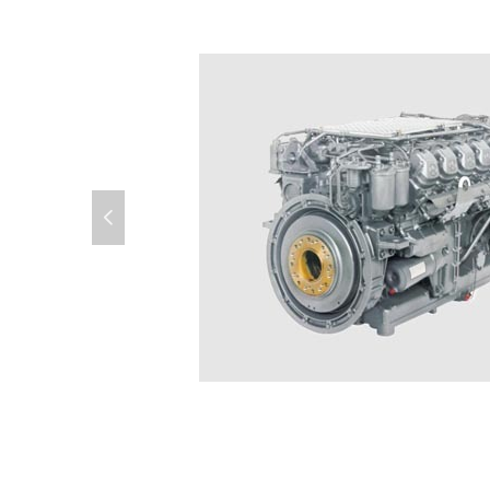
넳
183系列发动机